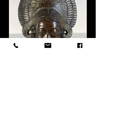
Buste en bronze - Ecole
vietnamienne des années
1930 - Indochine