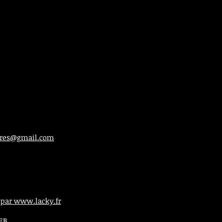
ieres@gmail.com
 par www.lacky.fr
WEB