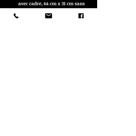
avec cadre, 64 cm x 31 cm sans
cadre.
© Copyright
CROZON ANTIQUITES
4 & 18 Quai Kador
29160 Crozon
FRANCE
Tél. :
07 63 04 93 05
Email :
francois.nozieres@gmail.com
Mentions légales
Optimisations du site par www.lacky.fr
Référencement OO WEB