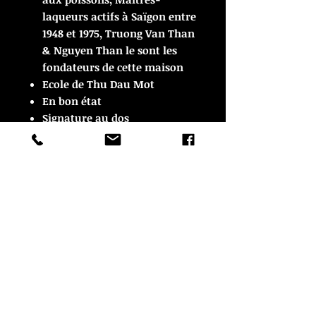
laqueurs actifs à Saïgon entre
1948 et 1975, Truong Van Than
& Nguyen Than le sont les
fondateurs de cette maison
Ecole de Thu Dau Mot
En bon état
Signature au dos
21 cm de diamètre x 3 cm de
hauteurEnvoi soignéau
Vietnam / Indochine.
© Copyright
CROZON ANTIQUITES
4 & 18 Quai Kador