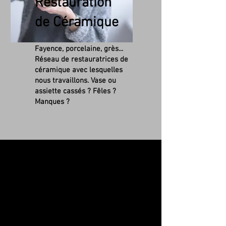
Restauration
de Céramique
Fayence, porcelaine, grès...
Réseau de r
estauratrices de
céramique avec lesquelles
nous travaillons. Vase ou
assiette cassés ? Fêles ?
Manques ?
Nettoyage simple de
tableaux:
Votre tableau est recouvert
de nicotine, poussières,
saletés et autres
altérations du temps ? Vous