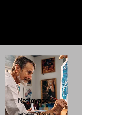
Restaurateur qualifié agrée pour
restauration, Nettoyage, Objet
d'Art, Tableau, Céramique, Faïence,
Porcelaine, Grès...
Contact au
07 63 04 93 05
.
Nettoyage
Retrouver les couleurs