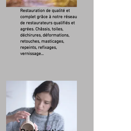
Restauration de qualité et
complet grâce à notre réseau
de restaurateurs qualifiés et
agrées. Châssis, toiles,
déchirures, déformations,
retouches, masticages,
repeints, refixages,
vernissage...