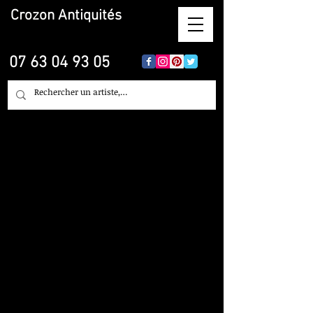
Crozon
Antiquités
07 63 04 93 05
Restauration,
Nettoyage, Objet d'Art,
Tableau, Céramique,
Faïence, Porcelaine...
sur Lille
Crozon Antiquites
Brocante Lille 59.