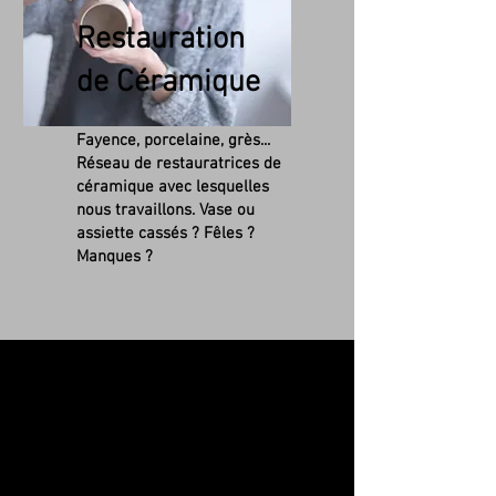
Restauration
de Céramique
Fayence, porcelaine, grès...
Réseau de r
estauratrices de
céramique avec lesquelles
nous travaillons. Vase ou
assiette cassés ? Fêles ?
Manques ?
Nettoyage simple de
tableaux:
Votre tableau est recouvert
de nicotine, poussières,
saletés et autres