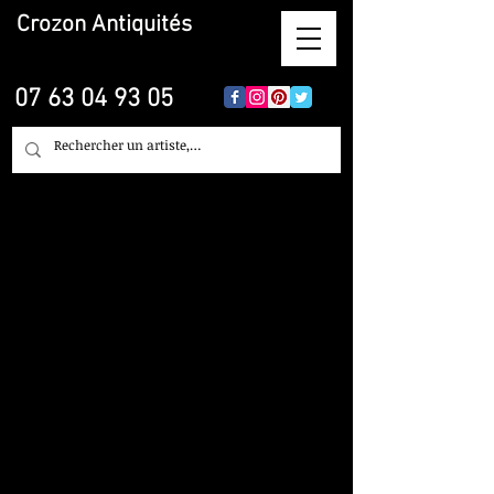
Crozon
Antiquités
07 63 04 93 05
Restauration,
Nettoyage, Objet d'Art,
Tableau, Céramique,
Faïence, Porcelaine...
sur Bordeaux
Crozon Antiquites
Brocante