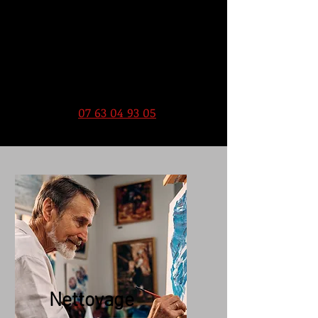
Bordeaux 33. Restaurateur qualifié
agrée pour restauration,
Nettoyage, Objet d'Art, Tableau,
Céramique, Faïence, Porcelaine,
Grès...
Contact au
07 63 04 93 05
.
Nettoyage