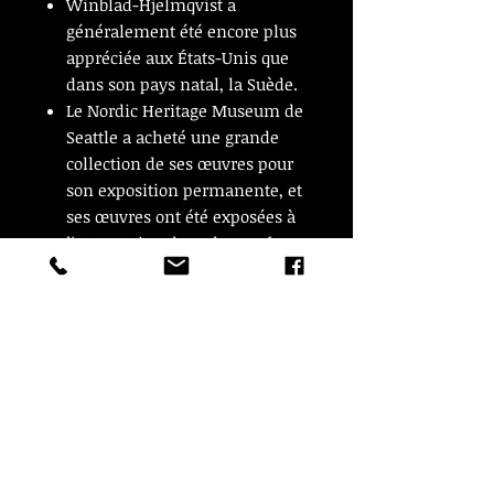
Winblad-Hjelmqvist a
généralement été encore plus
appréciée aux États-Unis que
dans son pays natal, la Suède.
Le Nordic Heritage Museum de
Seattle a acheté une grande
collection de ses œuvres pour
son exposition permanente, et
ses œuvres ont été exposées à
l'International Academy of
Ceramics, au North West Craft
Center ainsi que dans des
galeries locales. Elle était
membre de la Washington
Potters Association et des
Northwest Designer Craftsmen
jusqu'à ce qu'elle décède
tragiquement en 1992 à l'âge
précoce de 58 ans.