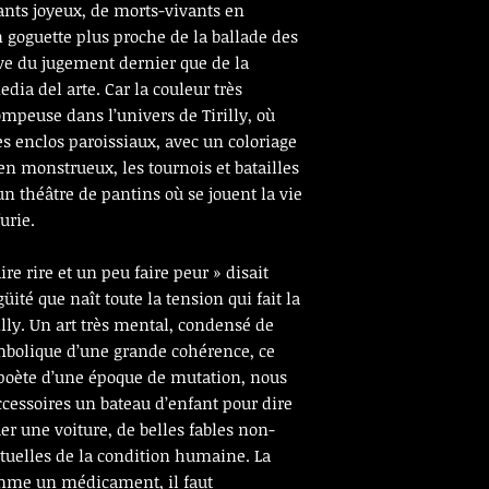
ants joyeux, de morts-vivants en
 goguette plus proche de la ballade des
ve du jugement dernier que de la
dia del arte. Car la couleur très
mpeuse dans l’univers de Tirilly, où
es enclos paroissiaux, avec un coloriage
n monstrueux, les tournois et batailles
un théâtre de pantins où se jouent la vie
urie.
ire rire et un peu faire peur » disait
üité que naît toute la tension qui fait la
illy. Un art très mental, condensé de
ymbolique d’une grande cohérence, ce
 poète d’une époque de mutation, nous
cessoires un bateau d’enfant pour dire
er une voiture, de belles fables non-
ctuelles de la condition humaine. La
omme un médicament, il faut