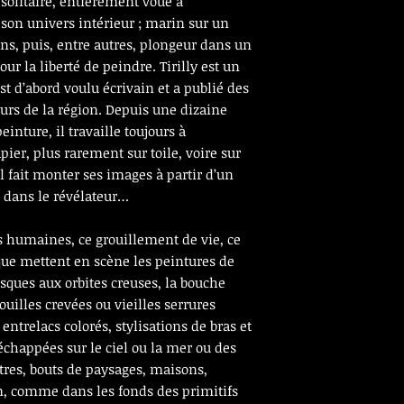
 solitaire, entièrement voué à
 son univers intérieur ; marin sur un
ans, puis, entre autres, plongeur dans un
ur la liberté de peindre. Tirilly est un
st d’abord voulu écrivain et a publié des
urs de la région. Depuis une dizaine
einture, il travaille toujours à
pier, plus rarement sur toile, voire sur
 il fait monter ses images à partir d’un
 dans le révélateur…
humaines, ce grouillement de vie, ce
que mettent en scène les peintures de
asques aux orbites creuses, la bouche
uilles crevées ou vieilles serrures
entrelacs colorés, stylisations de bras et
échappées sur le ciel ou la mer ou des
es, bouts de paysages, maisons,
m, comme dans les fonds des primitifs