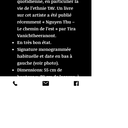
quotidienne, en particulier la
vie de l’ethnie TAV. Un livre
sur cet artiste a été publié
récemment « Nguyen Thu –
Le chemin de l’est » par Tira
Vanichtheeranont.
En très bon état.
Signature monogrammée
habituelle et date en bas à
gauche (voir photo).
Dimensions: 55 cm de
hauteur x 70 cm de largeur, à
vue.
ARTICLE VENDU
ARTICLE VENDU