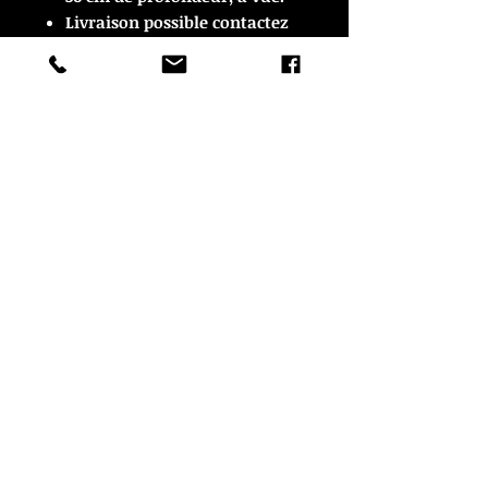
Livraison possible contactez
nous pour plus de détails.
© Copyright
CROZON ANTIQUITES
4 & 18 Quai Kador
29160 Crozon
FRANCE
Tél. :
07 63 04 93 05
Email :
francois.nozieres@gmail.com
Mentions légales
Optimisations du site par www.lacky.fr
Référencement OO WEB