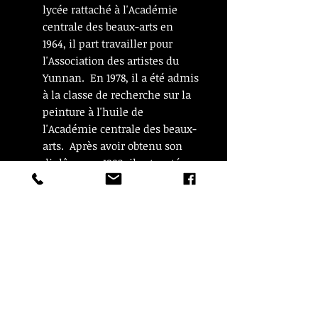
lycée rattaché à l'Académie
centrale des beaux-arts en
1964, il part travailler pour
l'Association des artistes du
Yunnan. En 1978, il a été admis
à la classe de recherche sur la
peinture à l'huile de
l'Académie centrale des beaux-
arts. Après avoir obtenu son
diplôme en 1980, il est resté
pour enseigner à l'école. En
1986, il part étudier la peinture
à l'huile et la peinture murale
à l'Académie des Beaux-Arts de
Paris, France. Il est
maintenant professeur à
l'Académie centrale des beaux-
arts. Directeur de l'Association
chinoise des peintres à l'huile,