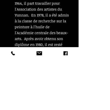
1964, il part travailler pour
l'Association des artistes du
Yunnan. En 1978, il a été admis
à la classe de recherche sur la
peinture à l'huile de
l'Académie centrale des beaux-
arts. Après avoir obtenu son
diplôme en 1980, il est resté
pour enseigner à l'école. En
1986, il part étudier la peinture
à l'huile et la peinture murale
à l'Académie des Beaux-Arts de
Paris, France. Il est
maintenant professeur à
l'Académie centrale des beaux-
arts. Directeur de l'Association
chinoise des peintres à l'huile,
membre de l'Association des
artistes chinois."