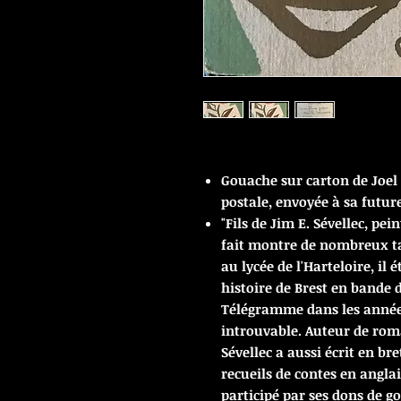
Gouache sur carton de Joel 
postale, envoyée à sa futu
"Fils de Jim E. Sévellec, pei
fait montre de nombreux ta
au lycée de l'Harteloire, il 
histoire de Brest en bande 
Télégramme dans les années
introuvable. Auteur de roma
Sévellec a aussi écrit en br
recueils de contes en angla
participé par ses dons de go