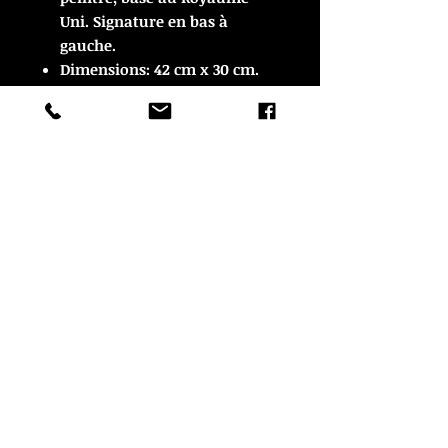
Uni. Signature en bas à
gauche.
Dimensions: 42 cm x 30 cm.
Certificat d'Authenticite sur
demande.
© Copyright
CROZON ANTIQUITES
4 & 18 Quai Kador
29160 Crozon
FRANCE
Tél. :
07 63 04 93 05
Email :
francois.nozieres@gmail.com
Mentions légales