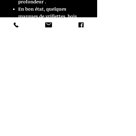
profondeur .
En bon état, quelques
marques de vrillettes, bois
traité, voir photos
© Copyright
CROZON ANTIQUITES
4 & 18 Quai Kador
29160 Crozon
FRANCE
Tél. :
07 63 04 93 05
Email :
francois.nozieres@gmail.com
Mentions légales
Optimisations du site par www.lacky.fr
Référencement OO WEB