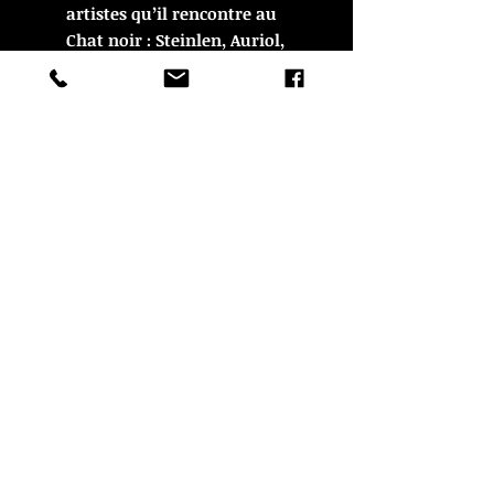
artistes qu’il rencontre au
Chat noir : Steinlen, Auriol,
Willette, Caran d’Ache, Henry
Somm. Fondé en 1881 par
Rodolphe Salis, le cabaret
montmartrois est le lieu de
rencontre de toute la bohème
de l’époque. Rivière le
fréquente assidûment dès
l’âge de 18 ans et prend part à
la fabrication du journal Le
Chat noir...
Entre impressionnisme et
japonisme, l’art d’Henri
Rivière (1864-1951) est tout
entier voué à restituer « les
aspects de la nature », au fil
des heures et des saisons. "