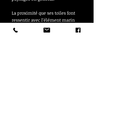
La proximité que ses toiles font
ressentir avec l’élément marin
tient précisément dans cette
construction plus ou moins
pointilliste qui l’autorise à aborder
la vision de l’eau comme une
sensation d’infinies et légères
nuances de couleurs et de reflets.
Empruntant tous types
d’embarcations (des canots à voile
aux navires météorologiques
stationnaires) en mers françaises
et internationales, Pierre Fleury
peint d’après expérience de la
vision.
Il travaille et expose tout au long