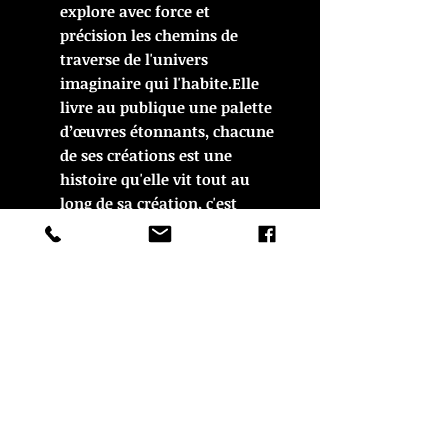
explore avec force et
précision les chemins de
traverse de l'univers
imaginaire qui l'habite.Elle
livre au publique une palette
d’œuvres étonnants, chacune
de ses créations est une
histoire qu'elle vit tout au
long de sa création, c'est
d'abord modeler la terre
brute pour lui donner une
forme, vecteur de sens,
matière primordiale pour
l'artiste car l'argile porte en
elle la mémoire des strates,
des ruissellements et des
décantations.Amanda Peters
ne fait jamais de dessein
préalable, elle obéit a la loi de