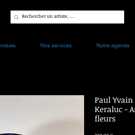
endues
Nos services
Notre agenda
Paul Yvain 
Keraluc - A
fleurs