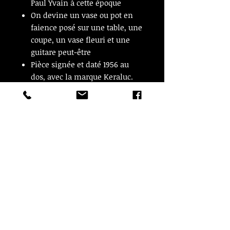
Paul Yvain à cette époque
On devine un vase ou pot en
faience posé sur une table, une
coupe, un vase fleuri et une
guitare peut-être
Pièce signée et daté 1956 au
dos, avec la marque Keraluc.
25 cm de diamètre.
De quoi faire pâlir d’envie tout
amateur de céramiques…
© Copyright
CROZON ANTIQUITES
4 & 18 Quai Kador
29160 Crozon