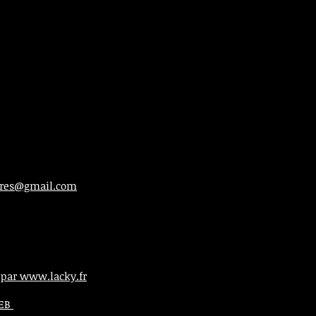
ieres@gmail.com
 par www.lacky.fr
WEB