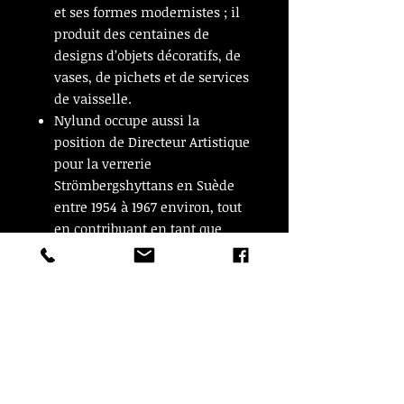
et ses formes modernistes ; il
produit des centaines de
designs d’objets décoratifs, de
vases, de pichets et de services
de vaisselle.
Nylund occupe aussi la
position de Directeur Artistique
pour la verrerie
Strömbergshyttans en Suède
entre 1954 à 1967 environ, tout
en contribuant en tant que
freelance à l’usine de
céramique Nymölle au
Danemark et la verrerie
Glimma à Glimåkra en Suède.
En plus de concevoir de la
vaisselle et des accessoires
pour la production industrielle,
Nylund était aussi un sculpteur