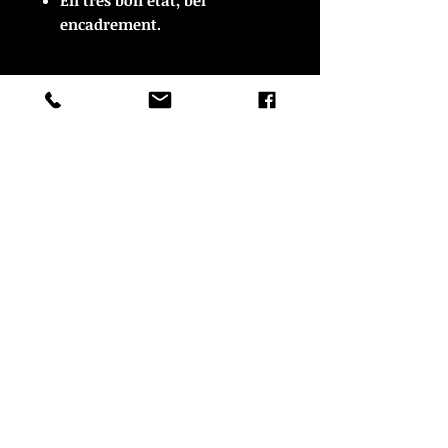
En très bon état, bel
encadrement.
ARTICLE VENDU
ARTICLE VENDU
© Copyright
CROZON ANTIQUITES
4 & 18 Quai Kador
29160 Crozon
FRANCE
Tél. :
07 63 04 93 05
Email :
francois.nozieres@gmail.com
Mentions légales
Optimisations du site par www.lacky.fr