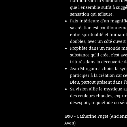
harmonisant la vibration des 
que l’ensemble suffit à suggé
sensation qui afﬂeure.
Paix intérieure d’un magnifi
sa création est bouillonneme
entre spiritualité et human
doubles, avec un côté ouvert e
Prophète dans un monde matér
substance qu’il crée, c’est av
triturés dans la découverte de 
Jean Mingam a choisi la synt
participer à la création car c
Dieu, partout présent dans l’
Sa vision allie le mystique 
des couleurs chaudes, exprim
désespoir, inquiétude ou séré
1990
-
Catherine Puget (
Ancienn
Aven
)