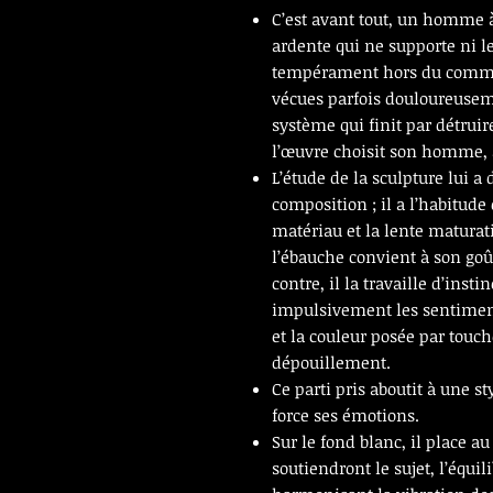
C
’est avant tout, un homme à
ardente qui ne supporte ni le
tempérament hors du commun
vécues parfois douloureusement
système qui finit par détruire
l’œuvre choisit son homme, a
L’étude de la sculpture lui a
composition ; il a l’habitude
matériau et la lente maturat
l’ébauche convient à son goû
contre, il la travaille d’insti
impulsivement les sentiments 
et la couleur posée par touc
dépouillement.
Ce parti pris aboutit à une s
force ses émotions.
Sur le fond blanc, il place a
soutiendront le sujet, l’équil