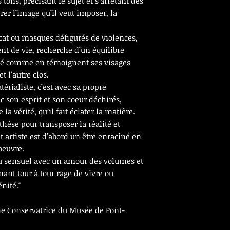
tons, précisant le sujet et s’arrètant dès
rer l’image qu’il veut imposer, la
cat ou masques défigurés de violences,
nt de vie, recherche d’un équilibre
ité comme en témoignent ses visages
t l’autre clos.
ialiste, c’est avec sa propre
ec son esprit et son coeur déchirés,
la vérité, qu’il fait éclater la matière.
hése pour transposer la réalité et
et artiste est d’abord un être enraciné en
oeuvre.
au sensuel avec un amour des volumes et
ant tour à tour rage de vivre ou
nité."
e Conservatrice du Musée de Pont-