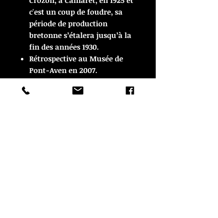
Crozon, à Camaret, en 1925 et
c'est un coup de foudre, sa
période de production
bretonne s’étalera jusqu’à la
fin des années 1930.
Rétrospective au Musée de
Pont-Aven en 2007.
ARTICLE VENDU
ARTICLE VENDU
© Copyright
CROZON ANTIQUITES
4 & 18 Quai Kador
29160 Crozon