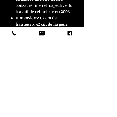
consacré une rétrospective du
travail de cet artiste en 2006.
Dimensions: 62 cm de
hauteur x 42 cm de largeur.
Vendu non encadré.
En très bon état
© Copyright
CROZON ANTIQUITES
4 & 18 Quai Kador
29160 Crozon
FRANCE
Tél. :
07 63 04 93 05
Email :
francois.nozieres@gmail.com