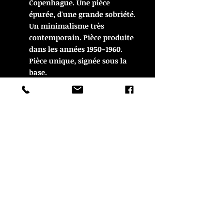
Copenhague. Une pièce
épurée, d'une grande sobriété.
Un minimalisme très
contemporain. Pièce produite
dans les années 1950-1960.
Pièce unique, signée sous la
base.
Dimensions : 17 cm de largeur
x 13 de hauteur à vue.
En très bon état.
© Copyright
CROZON ANTIQUITES
4 & 18 Quai Kador
29160 Crozon