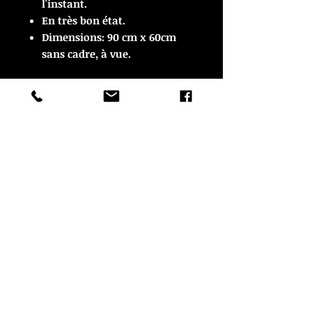
l'instant.
En très bon état.
Dimensions: 90 cm x 60cm
sans cadre, à vue.
ARTICLE VENDU
ARTICLE VENDU
© Copyright
CROZON ANTIQUITES
4 & 18 Quai Kador
29160 Crozon
FRANCE
Tél. :
07 63 04 93 05
Email :
francois.nozieres@gmail.com