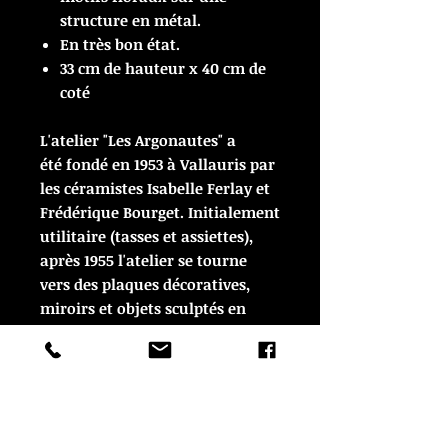
structure en métal.
En très bon état.
33 cm de hauteur x 40 cm de
coté
L'atelier "Les Argonautes" a
été fondé en 1953 à Vallauris par
les céramistes Isabelle Ferlay et
Frédérique Bourget. Initialement
utilitaire (tasses et assiettes),
après 1955 l'atelier se tourne
vers des plaques décoratives,
miroirs et objets sculptés en
utilisant des émaillages colorés
et des reliefs expressifs. Leur
production s'inscrit dans "l'âge
d'or" de la céramique de
Vallauris entres les années 1950