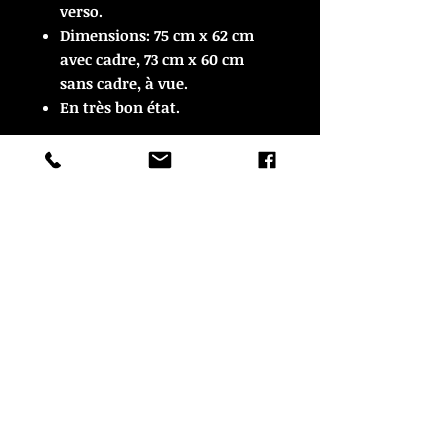
verso.
Dimensions: 75 cm x 62 cm
avec cadre, 73 cm x 60 cm
sans cadre, à vue.
En très bon état.
ARTICLE VENDU
ARTICLE VENDU
© Copyright
CROZON ANTIQUITES
4 & 18 Quai Kador
29160 Crozon
FRANCE
Tél. :
07 63 04 93 05