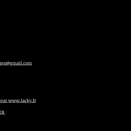
ieres@gmail.com
 par www.lacky.fr
WEB