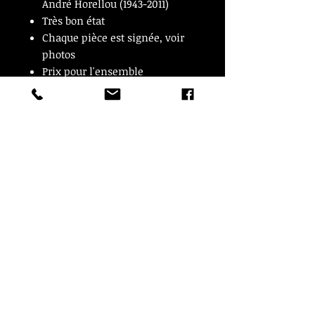
André Horellou (1943-2011)
Très bon état
Chaque pièce est signée, voir
photos
Prix pour l'ensemble
15 cm de hauteur x 12 cm de
diamètre
© Copyright
CROZON ANTIQUITES
4 & 18 Quai Kador
29160 Crozon
FRANCE
Tél. :
07 63 04 93 05
Email :
francois.nozieres@gmail.com