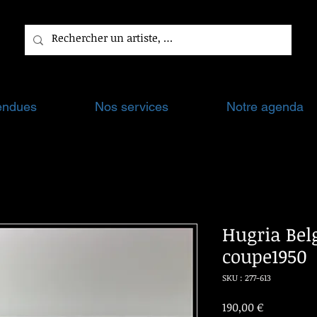
endues
Nos services
Notre agenda
Hugria Bel
coupe1950
SKU : 277-613
Prix
190,00 €