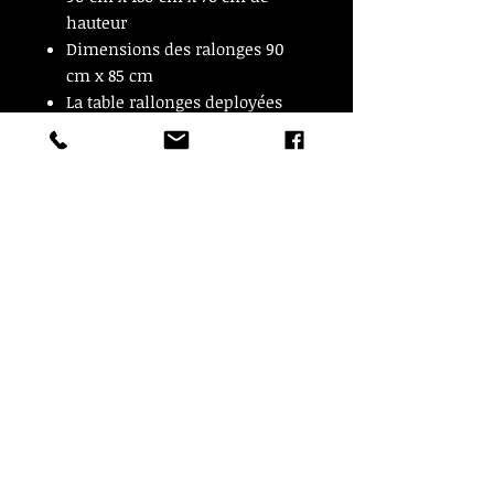
hauteur
Dimensions des ralonges 90
cm x 85 cm
La table rallonges deployées
mesure 90 cm x 350 cm !
Hauteur des jambes 61 cm
© Copyright
CROZON ANTIQUITES
4 & 18 Quai Kador
29160 Crozon
FRANCE
Tél. :
07 63 04 93 05
Email :
francois.nozieres@gmail.com