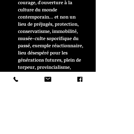
courage, d'ouverture à la
culture du monde
contemporain… et non un
lieu de préjugés, protection,
conservatisme, immobilité,
musée-culte soporifique du
passé, exemple réactionnaire,
lieu désespéré pour les
générations futures, plein de
torpeur, provincialisme,
entreprises muettes et
nostalgiques… Débarrassons-
nous de ce masque qui
prétend que Venise est un
espace à vivre.
Le prix annoncé est pour un
seul vase
Chaque vase est en très bon
état