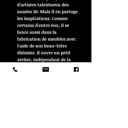
d'artistes talentueux des
années 30. Mais il en partage
les inspirations. Comme
certains d'entre eux, il se
lance aussi dans la
fabrication de meubles avec
l'aide de son beau-frère
ébéniste. Il ouvre un petit
atelier, indépendant de la
faïencerie HB, en 1926.
On découvre dans l'exposition
l'ancêtre d'Ikéa, un fauteuil
démontable. Sur un tabouret
décoré, un Breton lit « L'Ouest
Eclair ». Paul Fouillen est un
touche-à-tout. L'exposition
rend compte de cette diversité
qui, parfois, désarçonne. Les