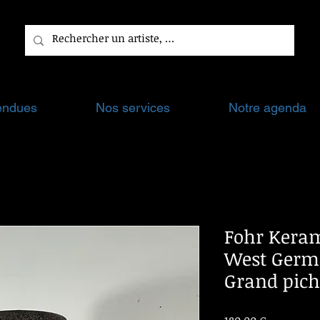
endues
Nos services
Notre agenda
Fohr Keram
West Germa
Grand pich