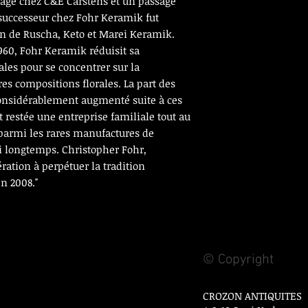
sage chez C&E Carstens et un passage
successeur chez Fohr Keramik fut
en de Ruscha, Keto et Marei Keramik.
960, Fohr Keramik réduisit sa
les pour se concentrer sur la
res compositions florales. La part des
 considérablement augmenté suite à ces
restée une entreprise familiale tout au
 parmi les rares manufactures de
i longtemps. Christopher Fohr,
ation à perpétuer la tradition
en 2008."
© Copyright
CROZON ANTIQUITES