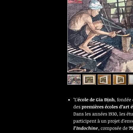
"L’
école de Gia Định
, fondée 
des
premières écoles d’art 
Dans les années 1930, les ét
participent à un projet d’env
l’Indochine
, composée de
7