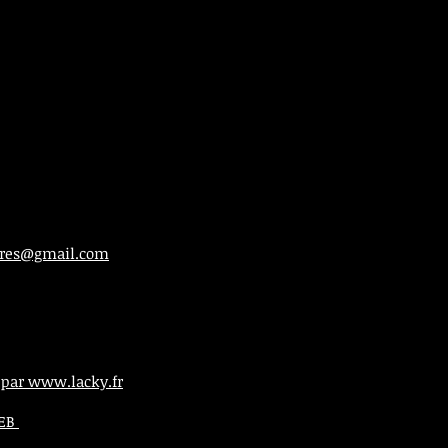
ieres@gmail.com
 par www.lacky.fr
WEB