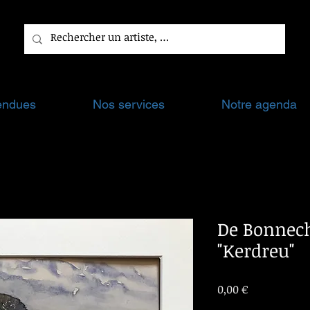
endues
Nos services
Notre agenda
De Bonnech
"Kerdreu"
Prix
0,00 €