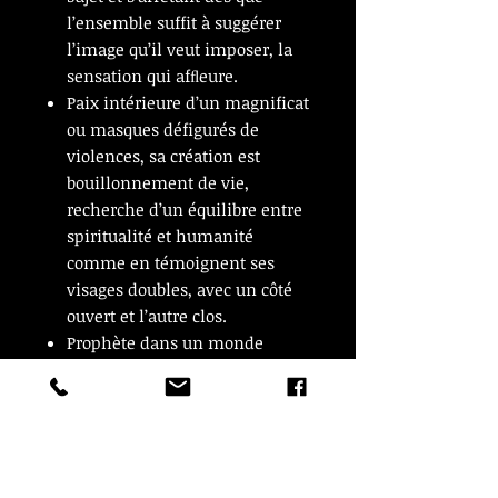
l’ensemble suffit à suggérer
l’image qu’il veut imposer, la
sensation qui afﬂeure.
Paix intérieure d’un magnificat
ou masques défigurés de
violences, sa création est
bouillonnement de vie,
recherche d’un équilibre entre
spiritualité et humanité
comme en témoignent ses
visages doubles, avec un côté
ouvert et l’autre clos.
Prophète dans un monde
matérialiste, c’est avec sa
propre substance qu’il crée,
c’est avec son esprit et son
coeur déchirés, triturés dans la
découverte de la vérité, qu’il