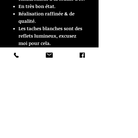
En très bon état.
Réalisation raffinée & de
qualité.
Les taches blanches sont des
reflets lumineux, excusez
moi pour cela.
Dimensions: 39 cm x 28 cm
avec le cadre, 29 cm x 18 cm
pour la cuvette.
© Copyright
CROZON ANTIQUITES
4 & 18 Quai Kador
29160 Crozon
FRANCE