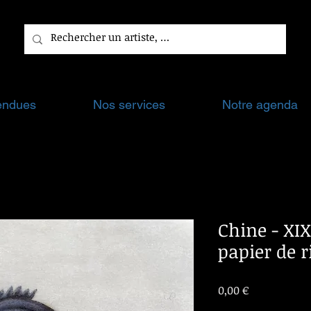
endues
Nos services
Notre agenda
Chine - XI
papier de r
Prix
0,00 €