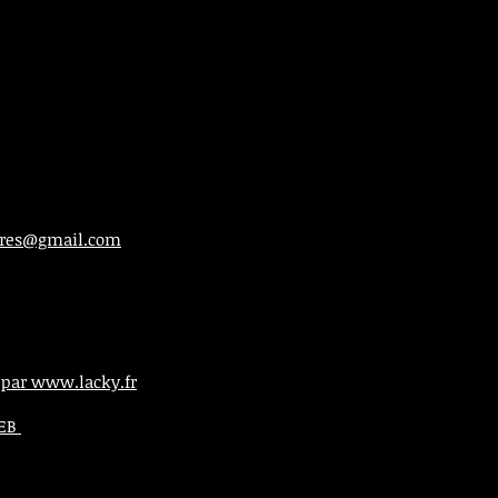
ieres@gmail.com
 par www.lacky.fr
WEB