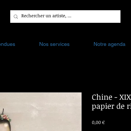
endues
Nos services
Notre agenda
Chine - XI
papier de ri
Prix
0,00 €