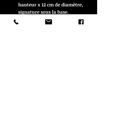
hauteur x 12 cm de diamètre,
signature sous la base.
En très bon état.
© Copyright
CROZON ANTIQUITES
4 & 18 Quai Kador
29160 Crozon
FRANCE
Tél. :
07 63 04 93 05
Email :
francois.nozieres@gmail.com
Mentions légales
Optimisations du site par www.lacky.fr
Référencement OO WEB