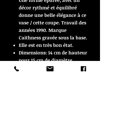
Une forme épurée, avec un
décor rythmé et équilibr
é
donne une belle élégance à ce
vase / cette coupe. Travail des
années 1990. Marque
Caithness gravée sous la base.
Elle est en très bon état.
Dimensions: 14 cm de hauteur
pour 15 cm de diamètre.
ARTICLE VENDU
ARTICLE VENDU
© Copyright
CROZON ANTIQUITES