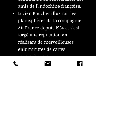
amis de l'Indochine française.
Lucien Boucher illustrait les
planisphères de la compagnie
Air France depuis 1934 et s’est
forgé une réputation en
réalisant de merveilleuses
enluminures de cartes
géographiques.
Belles dimensions avec ses 100
cm par 66 cm à vue.
En très bon état
© Copyright
CROZON ANTIQUITES