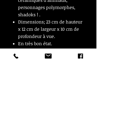
céramiques d'animaux,
personnages polymorphes,
shadoks ! .
Dimensions; 23 cm de hauteur
x 12 cm de largeur x 10 cm de
profondeur à vue.
En très bon état.
ARTICLE VENDU
ARTICLE VENDU
© Copyright
CROZON ANTIQUITES
4 & 18 Quai Kador
29160 Crozon