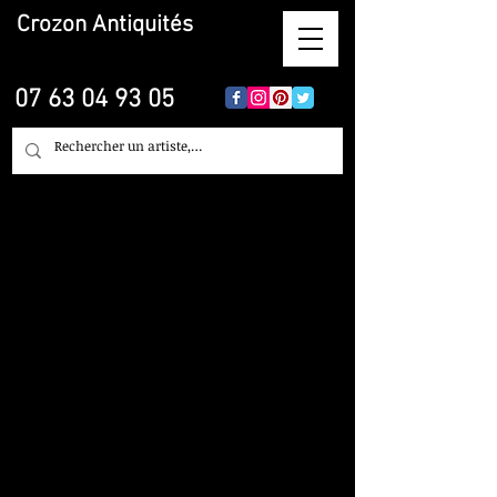
Crozon
Antiquités
07 63 04 93 05
Estimation, Achat,
Vente, Courtage,
Courtage, leasing :
Brocante, Objet d'Art,
Tableaux... sur
Paimpol