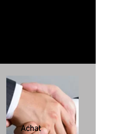
Crozon Antiquites
Brocante Lyon
69. Estimation Achat Vente conseil
location leasing objet et œuvre
d'art., mobilier ancien, tableau,...
Débarras complet de votre maison
Contact au
07 63 04 93 05
.
Achat