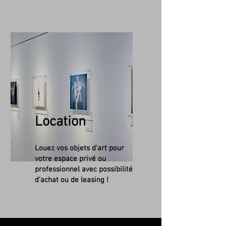
Location
Louez vos objets d'art pour
votre espace privé ou
professionnel avec possibilité
d'achat ou de leasing !