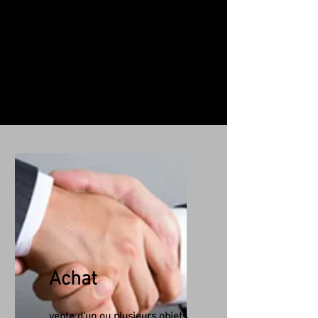
69. Estimation Achat Vente conseil
location leasing objet et œuvre
d'art., mobilier ancien, tableau,...
Débarras complet de votre maison
Contact au
07 63 04 93 05
.
Achat
vente d'un ou plusieurs objets,