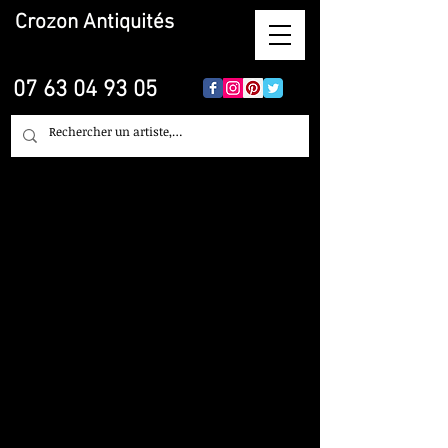
Crozon
Antiquités
07 63 04 93 05
Estimation, Achat,
Vente, Courtage,
Courtage, leasing :
Brocante, Objet d'Art,
Tableaux... sur Brest
Crozon Antiquites
Brocante Lyon