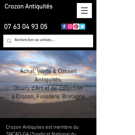
Crozon
Antiquités
07 63 04 93 05
Achat, Vente & Conseil
Antiquités,
Objets d'Art et de collection
à Crozon, Finistère, Bretagne
Crozon Antiquites est membre du
SNCAO-GA (Syndicat National du