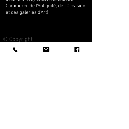
Commerce de l'Antiquité, de l'Occasion
et des galeries d'Art).
© Copyright
CROZON ANTIQUITES
4 & 18 Quai Kador
29160 Crozon
FRANCE
Tél. :
07 63 04 93 05
Email :
francois.nozieres@gmail.com
Mentions légales
Optimisations du site par www.lacky.fr
Référencement OO WEB